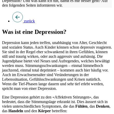
Depression? Und was kann ich tun, damit es mir besser geht? Auf
den folgenden Seiten informieren wir.
zurück
Was ist eine Depression?
Depression kann jeden treffen, unabhängig von Alter, Geschlecht
und sozialen Status. Auch Kinder können schon depressiv reagieren.
Sie sind in der Regel eher schwankend in ihren Gefühlen, können
still und traurig wirken, oder auch aggressiv und aufsässig. Die
Jugendphase bietet viel Neues und Aufregendes, welches bewältigt
werden muss. Stimmungsschwankungen – einmal himmelhoch
jauchzend, einmal total deprimiert – kommen auch hier häufig vor.
Auch im Erwachsenenalter sind Veränderungen in der
Lebenssituation, Gefühlsschwankungen und Krisen natürlich.
Wenn die Tief-Phasen lange dauern und sehr tief erlebt werden,
spricht man von einer Depression.
Eine Depression gehört zu den «Affektiven Störungen», das
bedeutet, dass die Stimmungslage erkrankt ist. Dies äussert sich in
vielen unterschiedlichen Symptomen, die das
Fühlen
, das
Denken
,
das
Handeln
und den
Körper
betreffen: