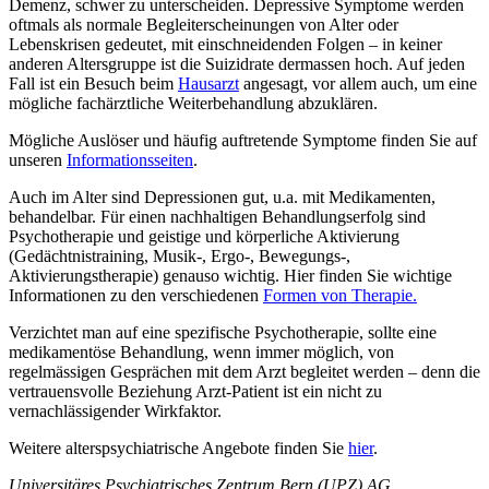
Demenz, schwer zu unterscheiden. Depressive Symptome werden
oftmals als normale Begleiterscheinungen von Alter oder
Lebenskrisen gedeutet, mit einschneidenden Folgen – in keiner
anderen Altersgruppe ist die Suizidrate dermassen hoch. Auf jeden
Fall ist ein Besuch beim
Hausarzt
angesagt, vor allem auch, um eine
mögliche fachärztliche Weiterbehandlung abzuklären.
Mögliche Auslöser und häufig auftretende Symptome finden Sie auf
unseren
Informationsseiten
.
Auch im Alter sind Depressionen gut, u.a. mit Medikamenten,
behandelbar. Für einen nachhaltigen Behandlungserfolg sind
Psychotherapie und geistige und körperliche Aktivierung
(Gedächtnistraining, Musik-, Ergo-, Bewegungs-,
Aktivierungstherapie) genauso wichtig. Hier finden Sie wichtige
Informationen zu den verschiedenen
Formen von Therapie.
Verzichtet man auf eine spezifische Psychotherapie, sollte eine
medikamentöse Behandlung, wenn immer möglich, von
regelmässigen Gesprächen mit dem Arzt begleitet werden – denn die
vertrauensvolle Beziehung Arzt-Patient ist ein nicht zu
vernachlässigender Wirkfaktor.
Weitere alterspsychiatrische Angebote finden Sie
hier
.
Universitäres Psychiatrisches Zentrum Bern (UPZ) AG